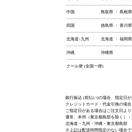
中国
鳥取県 ・ 島根県
四国
徳島県 ・ 香川県
北海道･九州
北海道 ・ 福岡県
沖縄
沖縄県
クール便 (全国一律)
銀行振込 (前払い)の場合、指定日
クレジットカード・代金引換の場合
ご指定日がある場合はご注文日より
通常、本州（東京都島部を除く）・
北海道・九州・沖縄・東京都島部 ⇒
※上記は配送時間指定のない場合で